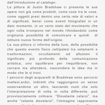
dall'introduzione al catalogo
:
La pittura di Justin Bradshaw ci presenta le sue
opere non già come prodotti, come cose tra le cose,
come oggetti presi dentro una certa rete di valori e
di significati, bensì come eventi fotografati in un
dato momento, in un certo stato del movimento che
ogni volta irrompono nel mondo rifondandolo come
originaria possibilità di comunicare e quindi di
istituire nuove forme dell’origine.
La sua pittura ci informa della luce, della possibilità
che questo evento fisico celi/palesi tra velamenti e
trasformazioni, occultamenti ed allusioni il
significato più profondo della comunicazione
artistica; uno squilibrare per riequilibrare, non
cercare ma attendere, nascondere le idee ma in
modo che le si trovi.
I percorsi degli acquarelli di Bradshaw sono percorsi
inattesi,ardui, indiretti che raggiungono un senso
osservandone un altro, lasciando vuoti che solo
l’interpretazione di volta in volta differente, può
provvisoriamente colmare. “Disvelante celarsi”, ma
anche “celante disvelarsi”, l’immagine rappresenta